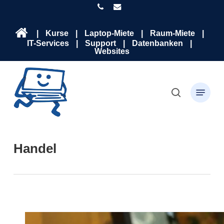
Skip
phone
email
to
main
Close
|
Kurse
|
Laptop-Miete
|
Raum-Miete
|
content
Menu
IT-Services
|
Support
|
Datenbanken
|
Websites
search
Menu
Handel