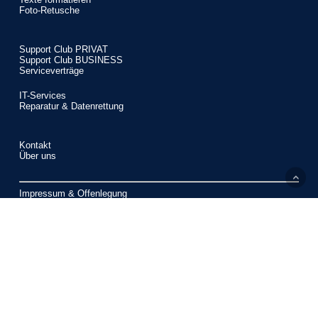
Foto-Retusche
Support Club PRIVAT
Support Club BUSINESS
Serviceverträge
IT-Services
Reparatur & Datenrettung
Kontakt
Über uns
Impressum & Offenlegung
Datenschutzerklärung
Privatsphäre-Einstellungen ändern
Historie der Privatsphäre-Einstellungen
Einwilligungen widerrufen
© 2026 Computerzentrum.
WordPress Cookie Hinweis von Real Cookie Banner