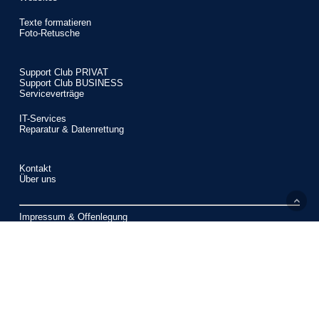
Texte formatieren
Foto-Retusche
Support Club PRIVAT
Support Club BUSINESS
Serviceverträge
IT-Services
Reparatur & Datenrettung
Kontakt
Über uns
Impressum & Offenlegung
Datenschutzerklärung
Privatsphäre-Einstellungen ändern
Historie der Privatsphäre-Einstellungen
Einwilligungen widerrufen
© 2026 Computerzentrum.