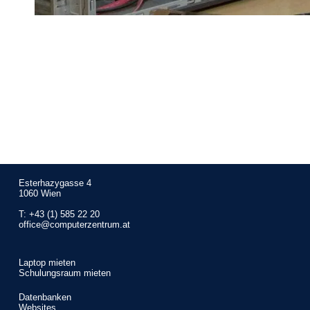
Esterhazygasse 4
1060 Wien
T:
+43 (1) 585 22 20
office@computerzentrum.at
Laptop mieten
Schulungsraum mieten
Datenbanken
Websites