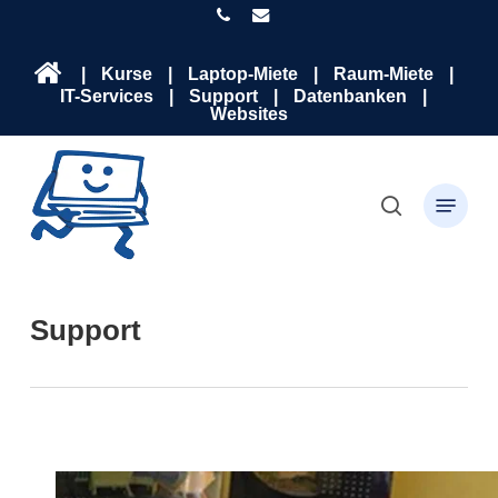
Skip
phone
email
to
main
Close
|
Kurse
|
Laptop-Miete
|
Raum-Miete
|
content
Menu
IT-Services
|
Support
|
Datenbanken
|
Websites
search
Menu
Support